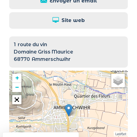
Envoyer un email
Site web
1
route du vin
Domaine Griss Maurice
68770
Ammerschwihr
+
−
Leaflet