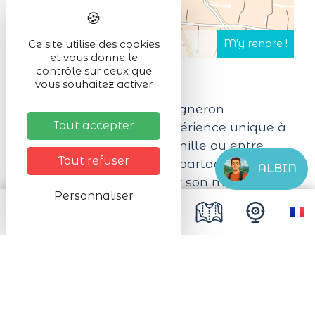
Ce site utilise des cookies
et vous donne le
contrôle sur ceux que
vous souhaitez activer
Le pique-nique chez le vigneron
Tout accepter
indépendant est une expérience unique à
vivre et à partager en famille ou entre
Tout refuser
amis. Venez découvrir et partager la
ALBIN
passion du vigneron pour son métier et
Personnaliser
pour ses vins.
Le principe du pique-nique est le suivant:
le vigneron indépendant et sa famille
invitent chez eux clients, amis et tous ceux
qui veulent découvrir le métier de
vigneron.