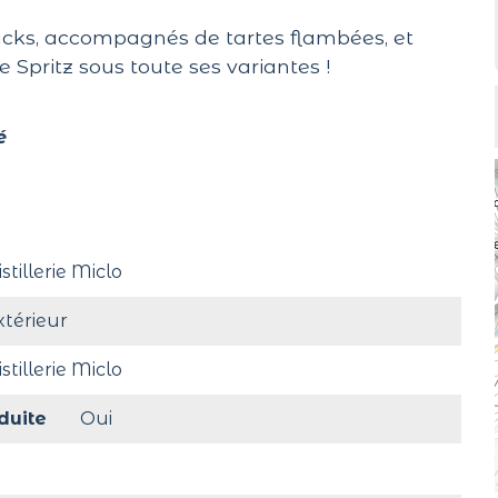
rucks, accompagnés de tartes flambées, et
e Spritz sous toute ses variantes !
é
istillerie Miclo
xtérieur
istillerie Miclo
duite
Oui