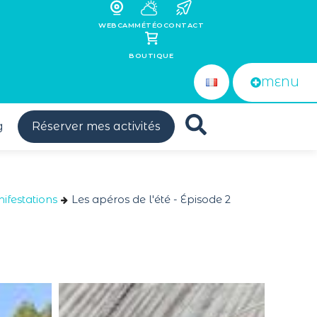
WEBCAM
MÉTÉO
CONTACT
BOUTIQUE
MENU
g
Réserver mes activités
festations
Les apéros de l'été - Épisode 2