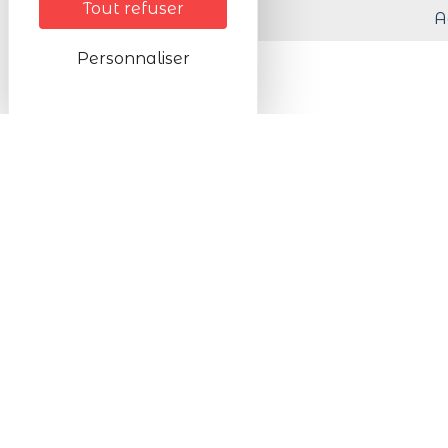
Tout refuser
Animaux acceptés
A
Personnaliser
Tarifs
Tarifs
G