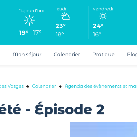
jeudi
vendredi
Aujourd'hui
23°
24°
19°
17°
18°
16°
s
Mon séjour
Calendrier
Pratique
Blo
 des Vosges
Calendrier
Agenda des évènements et mani
été - Épisode 2