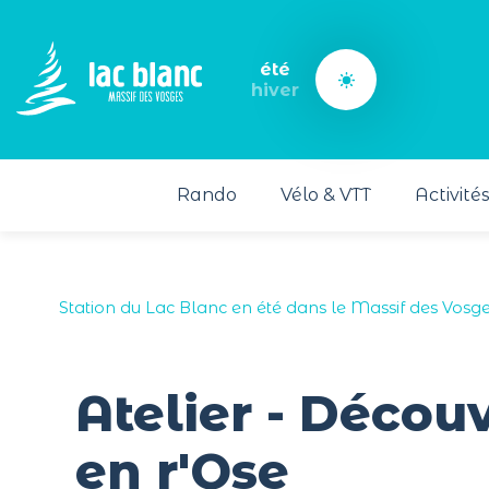
Panneau de gestion des cookies
été
hiver
Rando
Vélo & VTT
Activité
Station du Lac Blanc en été dans le Massif des Vosg
Atelier - Découv
en r'Ose