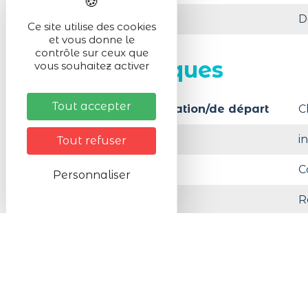
Le Jeudi 08/10/2026
D
Ce site utilise des cookies
et vous donne le
contrôle sur ceux que
Infos pratiques
vous souhaitez activer
Tout accepter
Lieu de la manifestation/de départ
C
Activité en :
i
Tout refuser
Organisé par
C
Personnaliser
Réservation
R
Parking privé gratuit pour voitures
A moi
Tarifs