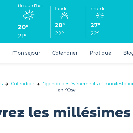
Aujourd'hui
lundi
mardi
28°
27°
20°
22°
22°
21°
s
Mon séjour
Calendrier
Pratique
Blo
es
Calendrier
Agenda des évènements et manifestatio
en r'Ose
rez les millésimes 