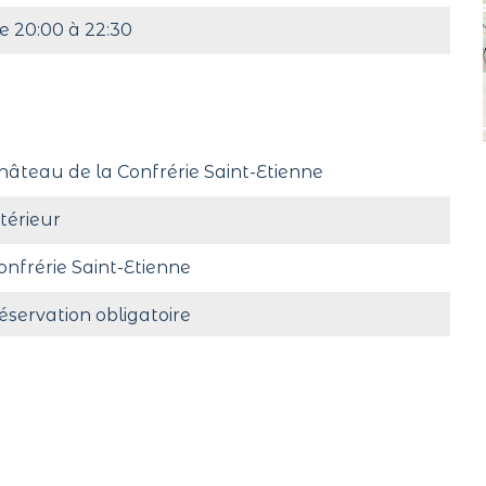
e 20:00 à 22:30
hâteau de la Confrérie Saint-Etienne
ntérieur
onfrérie Saint-Etienne
éservation obligatoire
ns de 200 m d'un parking public gratuit