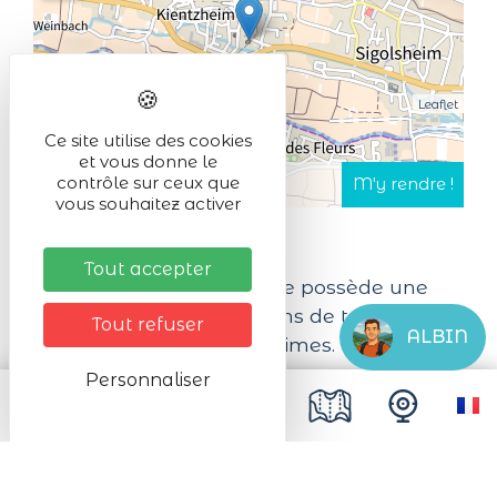
Leaflet
Ce site utilise des cookies
et vous donne le
contrôle sur ceux que
vous souhaitez activer
Tout accepter
La Confrérie Saint-Etienne possède une
Œnothèque unique de vins de toute
Tout refuser
ALBIN
l’Alsace et de tous millésimes.
Personnaliser
Nos Conseillers proposent de vous faire
voyager dans cette collection au rythme
des thèmes choisis.
Au programme ce jeudi : terroirs