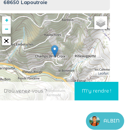
68650
Lapoutroie
+
−
Leaflet
ALBIN