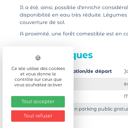
Il a été, ainsi, possible d'enrichir consid
disponibilité en eau très réduite. Légume
couverture de sol.
A proximité, une forêt comestible est en c
Infos pratiques
Ce site utilise des cookies
Lieu de la manifestation/de départ
J
et vous donne le
contrôle sur ceux que
Activité en :
e
vous souhaitez activer
Organisé par
M
Tout accepter
A moins de 200 m d'un parking public gratui
Tout refuser