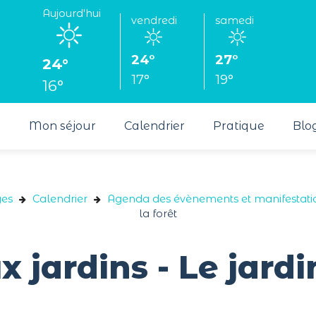
Aujourd'hui
vendredi
samedi
24°
27°
24°
17°
19°
16°
s
Mon séjour
Calendrier
Pratique
Blo
ges
Calendrier
Agenda des évènements et manifestati
la forêt
 jardins - Le jardi