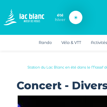
Panneau de gestion des cookies
été
hiver
Rando
Vélo & VTT
Activité
Station du Lac Blanc en été dans le Massif 
Concert - Divers