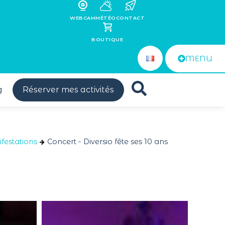
WEBCAM
MÉTÉO
CONTACT
BOUTIQUE
MENU
g
Réserver mes activités
festations
Concert - Diversio fête ses 10 ans