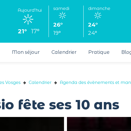
samedi
dimanche
Aujourd'hui
26°
24°
21°
17°
19°
24°
s
Mon séjour
Calendrier
Pratique
Blo
des Vosges
Calendrier
Agenda des évènements et mani
io fête ses 10 ans