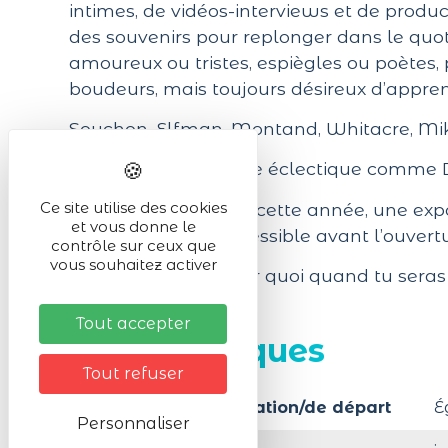
intimes, de vidéos-interviews et de produc
des souvenirs pour replonger dans le quot
amoureux ou tristes, espiègles ou poètes, 
boudeurs, mais toujours désireux d’apprend
Souchon, Elfman, Montand, Whitacre, Mi
Un concert-spectacle éclectique comme Dive
Ce site utilise des cookies
Exceptionnellement cette année, une expo
et vous donne le
d’existence sera accessible avant l’ouvertu
contrôle sur ceux que
vous souhaitez activer
Et toi, tu veux devenir quoi quand tu seras
Tout accepter
Infos pratiques
Tout refuser
Lieu de la manifestation/de départ
É
Personnaliser