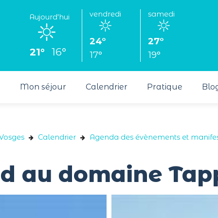
vendredi
samedi
Aujourd'hui
24°
27°
21°
16°
17°
19°
s
Mon séjour
Calendrier
Pratique
Blo
 Vosges
Calendrier
Agenda des évènements et manifes
d au domaine Tap