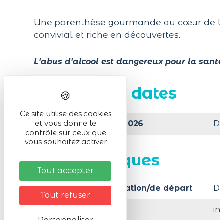
Une parenthèse gourmande au cœur de l’
convivial et riche en découvertes.
L'abus d'alcool est dangereux pour la sant
Prochaines dates
Ce site utilise des cookies
et vous donne le
Le Vendredi 07/08/2026
D
contrôle sur ceux que
vous souhaitez activer
Infos pratiques
Tout accepter
Lieu de la manifestation/de départ
D
Tout refuser
Activité en :
i
Personnaliser