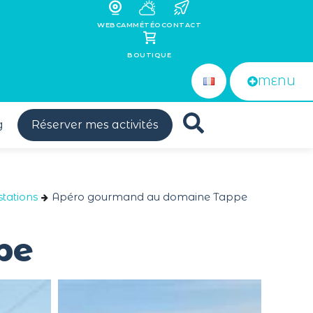
WEBCAM
MÉTÉO
CONTACT
BOUTIQUE
MENU
g
Réserver mes activités
tations
Apéro gourmand au domaine Tappe
pe