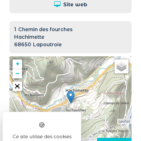
Site web
1
Chemin des fourches
Hachimette
68650
Lapoutroie
+
−
Leaflet
Ce site utilise des cookies