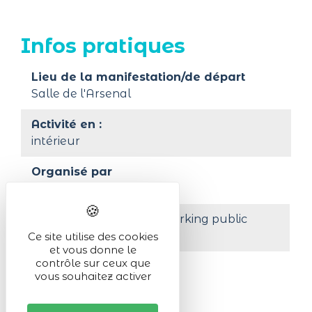
Infos pratiques
Lieu de la manifestation/de départ
Salle de l'Arsenal
Activité en :
intérieur
Organisé par
Anaïs Bordenave
A moins de 200 m d'un parking public
payant
Ce site utilise des cookies
et vous donne le
contrôle sur ceux que
Animaux acceptés
vous souhaitez activer
Admis