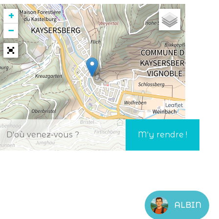
+
−
Leaflet
ALBIN