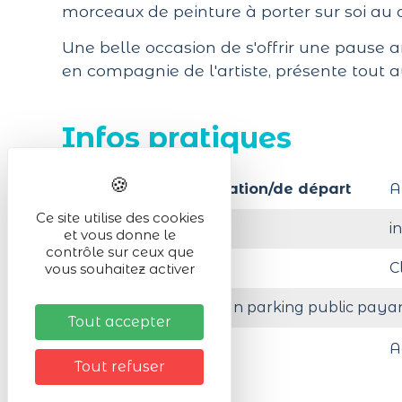
morceaux de peinture à porter sur soi au 
Une belle occasion de s'offrir une pause 
en compagnie de l'artiste, présente tout 
Infos pratiques
Lieu de la manifestation/de départ
A
Ce site utilise des cookies
Activité en :
i
et vous donne le
contrôle sur ceux que
Organisé par
C
vous souhaitez activer
A moins de 200 m d'un parking public paya
Tout accepter
Animaux acceptés
A
Tout refuser