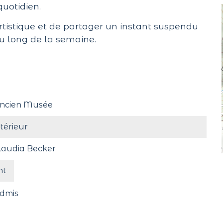
quotidien.
artistique et de partager un instant suspendu
au long de la semaine.
ncien Musée
ntérieur
laudia Becker
nt
dmis