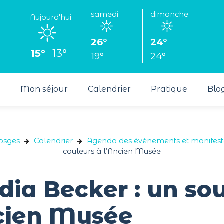
samedi
dimanche
Aujourd'hui
26°
24°
15°
13°
19°
24°
s
Mon séjour
Calendrier
Pratique
Blo
Vosges
Calendrier
Agenda des évènements et manifest
couleurs à l’Ancien Musée
dia Becker : un sou
ncien Musée