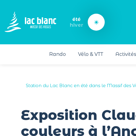
Panneau de gestion des cookies
été
hiver
Rando
Vélo & VTT
Activité
Station du Lac Blanc en été dans le Massif des 
Exposition Clau
couleurs à l’A