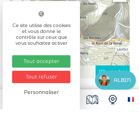
−
Ce site utilise des cookies
et vous donne le
contrôle sur ceux que
vous souhaitez activer
Leaflet
Tout accepter
Tout refuser
ALBIN
Personnaliser
Niché au cœur de l'Alsace, le spa de
l’Hôtel de la Poste est un véritable havre
de paix, dédié à la détente et au bien-être.
Son piscine biominérale, unique en son
genre, offre une eau pure sans traitement