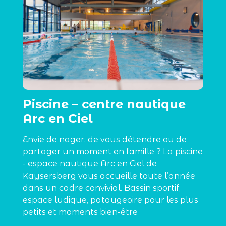
Piscine – centre nautique
Arc en Ciel
Envie de nager, de vous détendre ou de
partager un moment en famille ? La piscine
- espace nautique Arc en Ciel de
Kaysersberg vous accueille toute l’année
dans un cadre convivial. Bassin sportif,
espace ludique, pataugeoire pour les plus
petits et moments bien-être