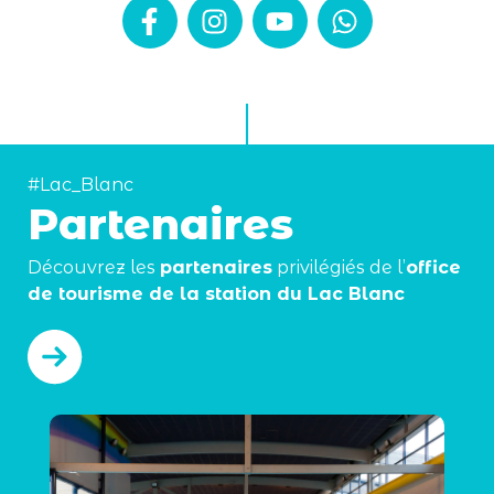
#Lac_Blanc
Partenaires
Découvrez les
partenaires
privilégiés de l’
office
de tourisme de la station du Lac Blanc