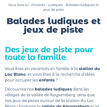
Panneau de gestion des cookies
Vous êtes ici ›
Activités
•
Ludiques
•
Balades ludiques et
jeux de piste
Balades ludiques et
jeux de piste
Des jeux de piste pour
toute la famille
Vous êtes en vacances
en famille
à la
station du
Lac Blanc
, et vous êtes à la recherche d’idées
pour occuper les
enfants
?
Découvrez nos
balades ludiques
dans les
villages de la vallée de Kaysersberg ainsi que
nos jeux de pistes autour de la station du Lac
Blanc ! Explorez la
vallée de Kaysersberg
et la