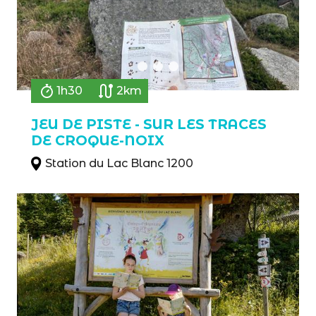
1h30
2km
JEU DE PISTE - SUR LES TRACES
DE CROQUE-NOIX
Station du Lac Blanc 1200