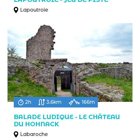
Lapoutroie
2h
3,6km
166m
BALADE LUDIQUE - LE CHÂTEAU
DU HOHNACK
Labaroche