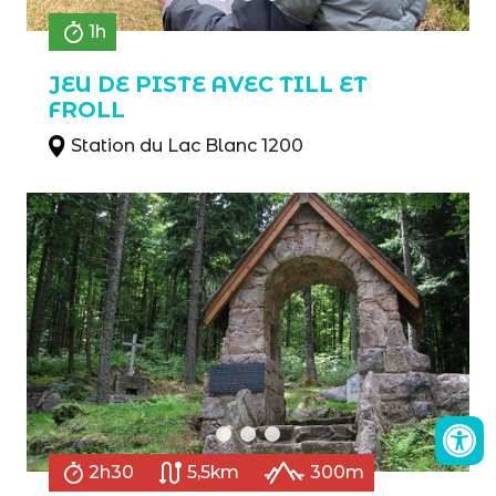
1h
JEU DE PISTE AVEC TILL ET
FROLL
Station du Lac Blanc 1200
2h30
5,5km
300m