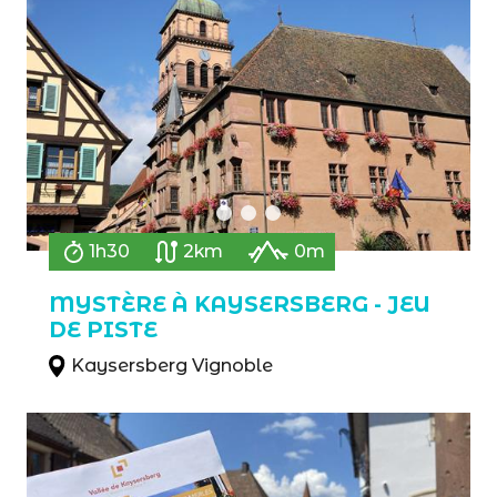
1h30
2km
0m
MYSTÈRE À KAYSERSBERG - JEU
DE PISTE
Kaysersberg Vignoble