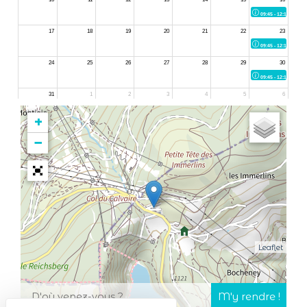
+
−
Leaflet