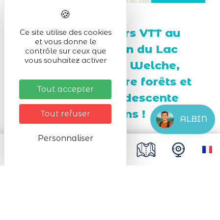
Dévalez les sentiers VTT au
Ce site utilise des cookies
et vous donne le
départ de la station du Lac
contrôle sur ceux que
vous souhaitez activer
Blanc vers le Pays Welche,
avec un guide, entre forêts et
Tout accepter
prairies, pour une descente
pleine de sensations !
Tout refuser
ALBIN
Personnaliser
Partez à VTT accompagné d'un guide
diplômé pour deux heures d'activité
physique en pleine nature.
Descente de vallée accompagnée en vélo
tout terrain sur un parcours de 12 à 20 km