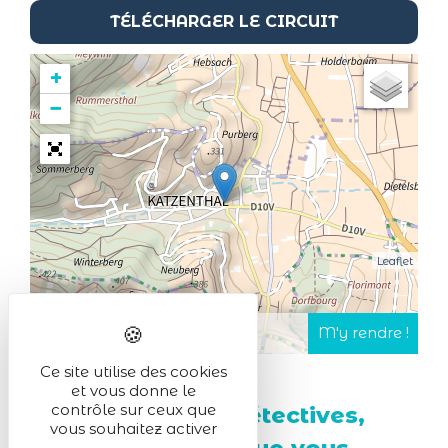
TÉLÉCHARGER LE CIRCUIT
+
−
Leaflet
Ce site utilise des cookies
et vous donne le
contrôle sur ceux que
Petits et grands détectives,
vous souhaitez activer
cette balade ludique vous