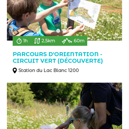
1h
2,5km
60m
PARCOURS D'ORIENTATION -
CIRCUIT VERT (DÉCOUVERTE)
Station du Lac Blanc 1200