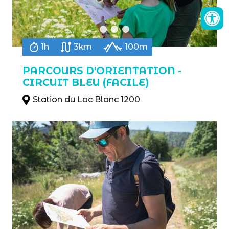
1h
3km
100m
PARCOURS D'ORIENTATION -
CIRCUIT BLEU (FACILE)
Station du Lac Blanc 1200