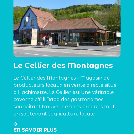
Le Cellier des Montagnes
Le Cellier des Montagnes - Magasin de
producteurs locaux en vente directe situé
à Hachimette. Le Cellier est une véritable
caverne d'Ali Baba des gastronomes
souhaitant trouver de bons produits tout
en soutenant l'agriculture locale.
EN SAVOIR PLUS