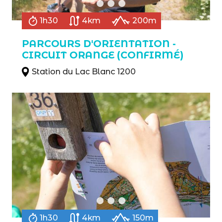
1h30
4km
200m
PARCOURS D'ORIENTATION -
CIRCUIT ORANGE (CONFIRMÉ)
Station du Lac Blanc 1200
1h30
4km
150m