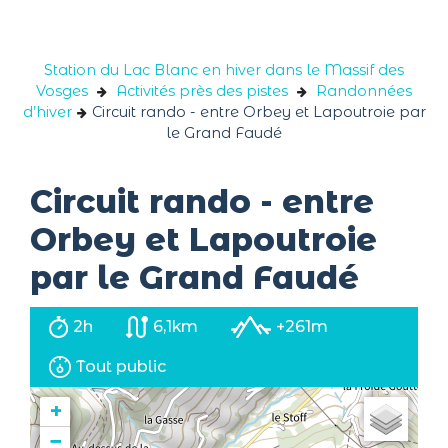
Panneau de gestion des cookies
Station du Lac Blanc en hiver dans le Massif des
Vosges
Activités près des pistes
Randonnées
d’hiver
Circuit rando - entre Orbey et Lapoutroie par
le Grand Faudé
Circuit rando - entre
Orbey et Lapoutroie
par le Grand Faudé
2h
6,1km
+261m
Tout public
+
−