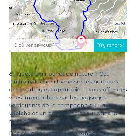
Leaflet
En quête d’air pur et de nature ? Cet
itinéraire facile sillonne sur les hauteurs
entre Orbey et Lapoutroie. Il vous offre des
vues imprenables sur les paysages
verdoyants de la campagne du Pays
Welche et un bain de fraîcheur dans la
forêt du Grand Faudé.
Nos coups de cœur de la randonnée :