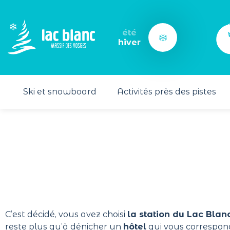
Panneau de gestion des cookies
été
hiver
Ski et snowboard
Activités près des pistes
C’est décidé, vous avez choisi
la station du Lac Blan
reste plus qu’à dénicher un
hôtel
qui vous correspon