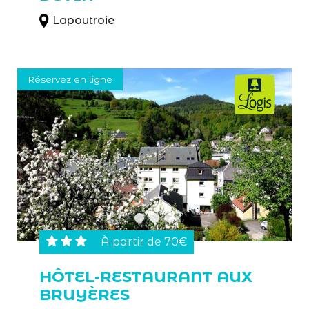
Lapoutroie
Réservez en ligne
À partir de 70€
HÔTEL-RESTAURANT AUX
BRUYÈRES