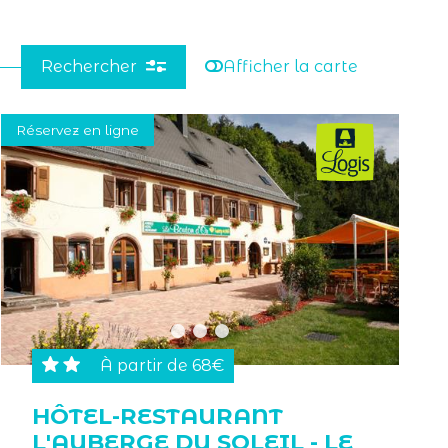
Rechercher
Afficher la carte
Réservez en ligne
À partir de 68€
HÔTEL-RESTAURANT
L'AUBERGE DU SOLEIL - LE