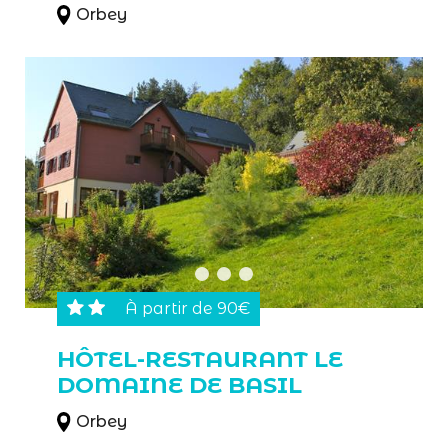
Orbey
À partir de 90€
HÔTEL-RESTAURANT LE
DOMAINE DE BASIL
Orbey