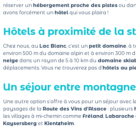
réserver un
hébergement proche des pistes
ou da
avons forcément un
hôtel
qui vous plaira !
Hôtels à proximité de la s
Chez nous, au
Lac Blanc
,
c’est un
petit domaine
, à 
environ 500 m du
domaine alpin
et à environ 300 m 
neige
dans un rayon de 5 à 10 km du
domaine skiab
déplacements.
Vous ne trouverez pas d’
hôtels au pi
Un séjour entre montagne 
Une autre option s’offre à vous pour un séjour avec le
paysages de la
Route des Vins d’Alsace
: plusieurs
les villages à mi-chemin comme
Fréland
,
Labaroche
Kaysersberg
et
Kientzheim
.