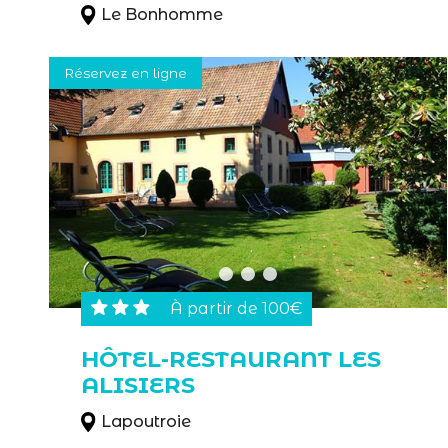
Le Bonhomme
Réservez en ligne
À partir de 100€
HÔTEL-RESTAURANT LES
ALISIERS
Lapoutroie