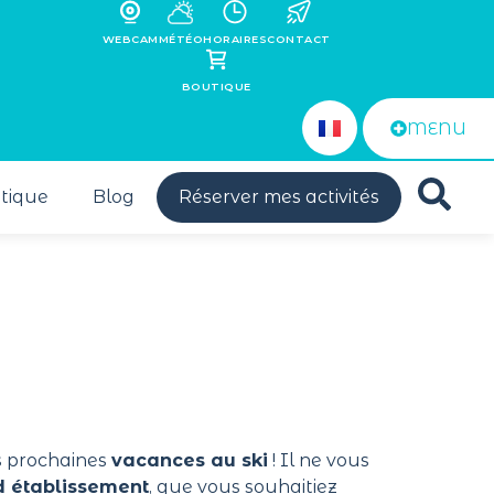
WEBCAM
MÉTÉO
HORAIRES
CONTACT
BOUTIQUE
MENU
tique
Blog
Réserver mes activités
s prochaines
vacances au ski
! Il ne vous
 établissement
, que vous souhaitiez