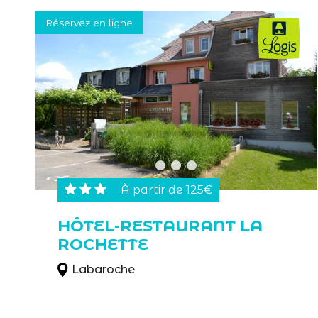
Réservez en ligne
À partir de 125€
HÔTEL-RESTAURANT LA
ROCHETTE
Labaroche