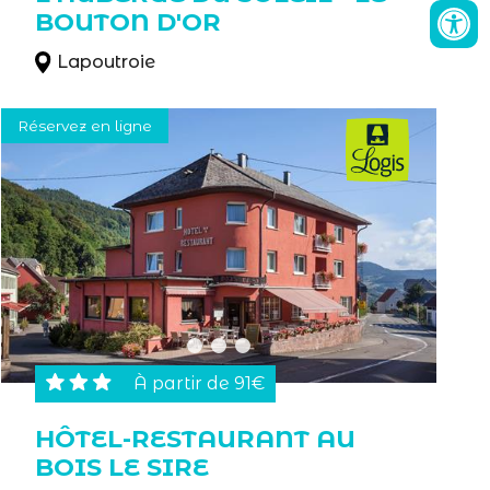
BOUTON D'OR
Lapoutroie
Réservez en ligne
À partir de 91€
HÔTEL-RESTAURANT AU
BOIS LE SIRE