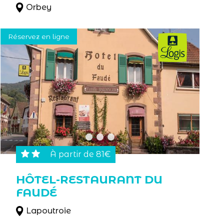
Orbey
Réservez en ligne
À partir de 81€
HÔTEL-RESTAURANT DU
FAUDÉ
Lapoutroie