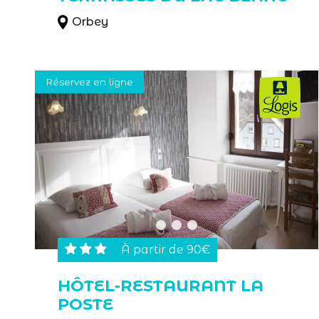
Orbey
Réservez en ligne
À partir de 90€
HÔTEL-RESTAURANT LA
POSTE