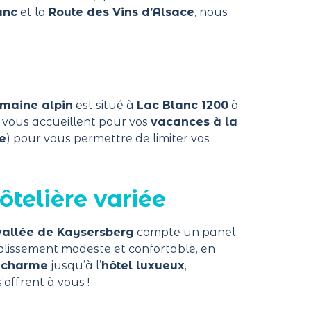
anc
et la
Route des Vins d’Alsace
, nous
omaine alpin
est situé à
Lac Blanc 1200
à
s vous accueillent pour vos
vacances à la
e
) pour vous permettre de limiter vos
ôtelière variée
vallée de Kaysersberg
compte un panel
ablissement modeste et confortable, en
e charme
jusqu’à l’
hôtel luxueux
,
s’offrent à vous !