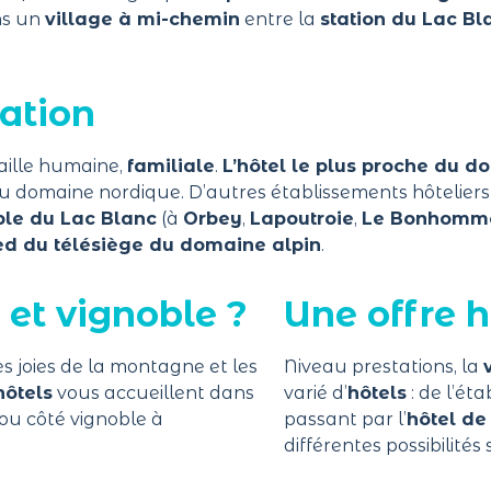
ns un
village à mi-chemin
entre la
station du Lac Bl
tation
taille humaine,
familiale
.
L’hôtel le plus proche du d
du
domaine nordique
. D’autres établissements hôtelier
le du Lac Blanc
(à
Orbey
,
Lapoutroie
,
Le Bonhomm
ed du télésiège du domaine alpin
.
et vignoble ?
Une offre h
s joies de la montagne et les
Niveau prestations, la
hôtels
vous accueillent dans
varié d’
hôtels
: de l’ét
ou côté vignoble à
passant par l’
hôtel d
différentes possibilités 