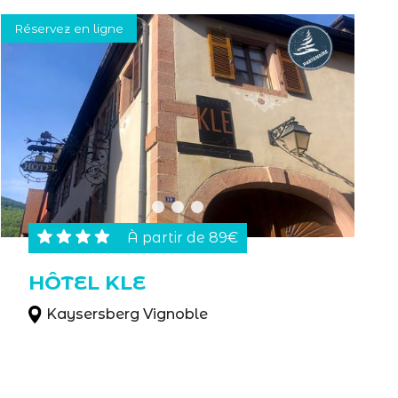
Réservez en ligne
À partir de 89€
HÔTEL KLE
Kaysersberg Vignoble