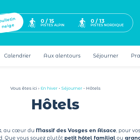
bulletin
0 / 15
0 / 13
neige
PISTES ALPIN
PISTES NORDIQUE
Calendrier
Aux alentours
Séjourner
Pra
Vous êtes ici ›
En hiver
•
Séjourner
•
Hôtels
Hôtels
c
, au cœur du
Massif des Vosges en Alsace
, pour vo
d. Que vous soyez plutôt
petit hôtel familial
ou
grand