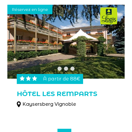
Réservez en ligne
À partir de 88€
HÔTEL LES REMPARTS
Kaysersberg Vignoble