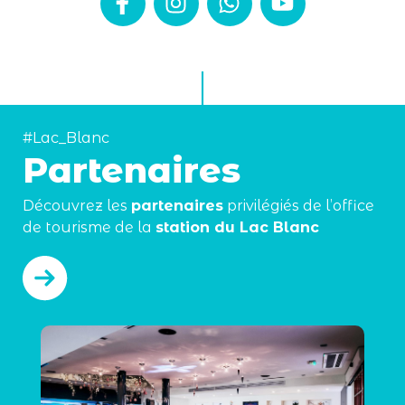
#Lac_Blanc
Partenaires
Découvrez les
partenaires
privilégiés de l’office
de tourisme de la
station du Lac Blanc