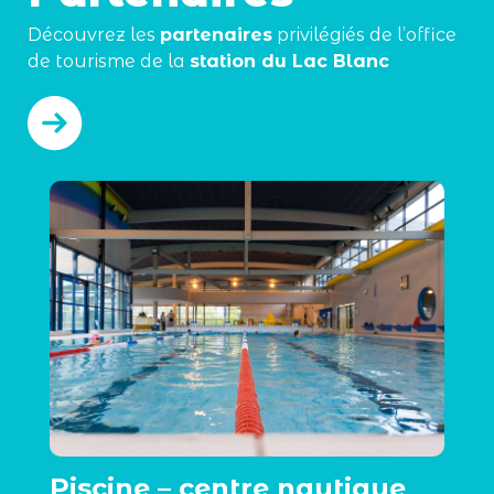
Découvrez les
partenaires
privilégiés de l’office
de tourisme de la
station du Lac Blanc
Piscine – centre nautique