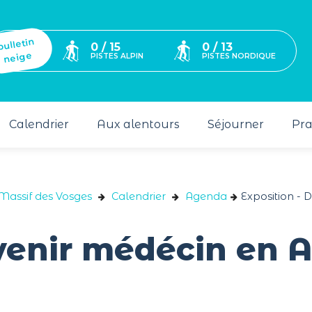
bulletin
0 / 15
0 / 13
neige
PISTES ALPIN
PISTES NORDIQUE
Calendrier
Aux alentours
Séjourner
Pra
 Massif des Vosges
Calendrier
Agenda
Exposition - 
venir médécin en A