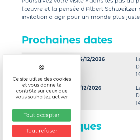
Poursuivez votre visite « dans les pas du
l’œuvre et la pensée d’Albert Schweitzer
invitation à agir pour un monde plus just
Prochaines dates
Du 28/06/2026 au 24/12/2026
L
D
1
Ce site utilise des cookies
et vous donne le
Du 27/12/2026 au 31/12/2026
L
contrôle sur ceux que
D
vous souhaitez activer
1
Tout accepter
Infos pratiques
Tout refuser