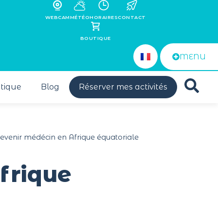
WEBCAM
MÉTÉO
HORAIRES
CONTACT
BOUTIQUE
MENU
tique
Blog
Réserver mes activités
Devenir médécin en Afrique équatoriale
frique