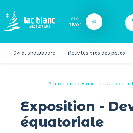
Panneau de gestion des cookies
été
hiver
Ski et snowboard
Activités près des pistes
Station du Lac Blanc en hiver dans le
Exposition - De
équatoriale