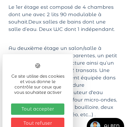
Le 1er étage est composé de 4 chambres
dont une avec 2 lits 90 modulable à
souhait.Deux salles de bains dont une
salle d’eau. Deux WC dont 1 indépendant.
Au deuxième étage un salon/salle à
manger avec poutres apparentes, un petit
coin tranquille pour la lecture ainsi qu’un
petit balcon extérieur et 2 transats. Une
Ce site utilise des cookies
grande cuisine entièrement équipée dans
et vous donne le
soon écrin original de verdure
contrôle sur ceux que
(réfrigérateur avec distributeur d'eau
vous souhaitez activer
fraîche, four traditionnel, four micro-ondes,
lave-vaisselle, grille-pain, bouilloire, deux
Tout accepter
cafetières dont une Senséo, etc....) .
Tout refuser
ALBIN