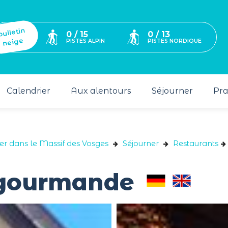
bulletin
0 / 15
0 / 13
neige
PISTES ALPIN
PISTES NORDIQUE
Calendrier
Aux alentours
Séjourner
Pra
ver dans le Massif des Vosges
Séjourner
Restaurants
 gourmande