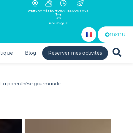
WEBCAM
MÉTÉO
HORAIRES
CONTACT
BOUTIQUE
MENU
tique
Blog
Réserver mes activités
La parenthèse gourmande