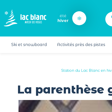
Panneau de gestion des cookies
été
hiver
Ski et snowboard
Activités près des pistes
Station du Lac Blanc en hi
La parenthèse