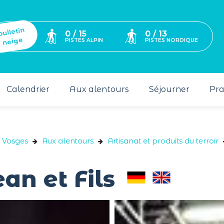
bulletin
0 / 15
0 / 13
neige
PISTES ALPIN
PISTES NORDIQUE
Calendrier
Aux alentours
Séjourner
Pra
s Vosges
Aux alentours
Artisanat et produits du terroir
an et Fils