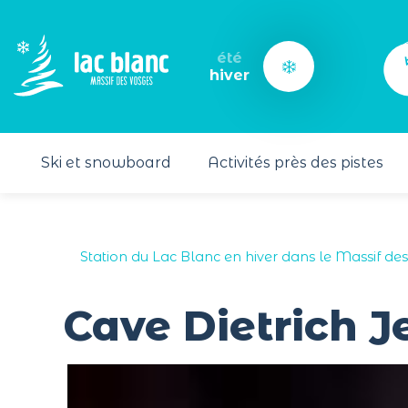
Panneau de gestion des cookies
été
hiver
Ski et snowboard
Activités près des pistes
Station du Lac Blanc en hiver dans le Massif de
Cave Dietrich Je