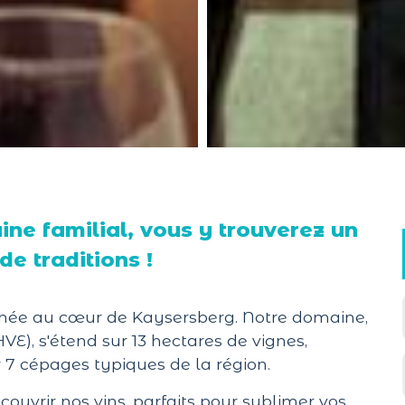
ne familial, vous y trouverez un
de traditions !
ichée au cœur de Kaysersberg. Notre domaine,
E), s'étend sur 13 hectares de vignes,
 7 cépages typiques de la région.
couvrir nos vins, parfaits pour sublimer vos