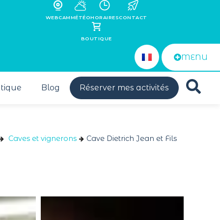
WEBCAM
MÉTÉO
HORAIRES
CONTACT
BOUTIQUE
MENU
tique
Blog
Réserver mes activités
Caves et vignerons
Cave Dietrich Jean et Fils