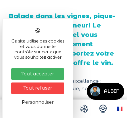
Balade dans les vignes, pique-
nique et bonne humeur! Le
Domaine Spannagel vous
Ce site utilise des cookies
accueil pour un moment
et vous donne le
contrôle sur ceux que
convivial. Vous apportez votre
vous souhaitez activer
repas, le vigneron offre le vin.
Tout accepter
La journée familiale par excellence :
Apportez votre Pique Nique, nous vous
Tout refuser
ALBIN
offrons le Vin !
Personnaliser
10h: Rendez-vous au domaine et départ à
10h30 de la "Marche découverte du
Vignoble" avec explication du travail de la