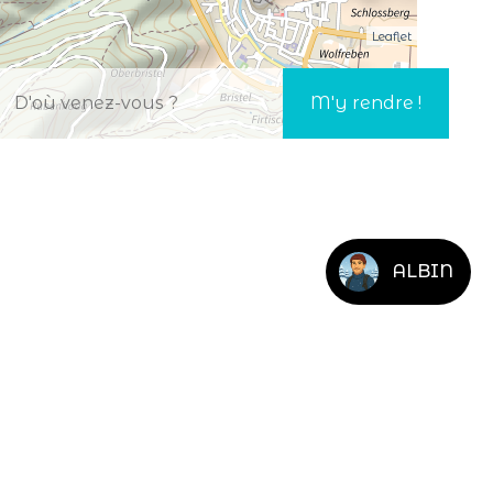
Leaflet
ALBIN