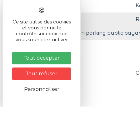
K
Réservation
R
Ce site utilise des cookies
et vous donne le
A moins de 200 m d'un parking public paya
contrôle sur ceux que
vous souhaitez activer
Tarifs
Tout accepter
Tarifs
G
Tout refuser
Personnaliser