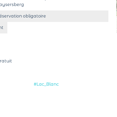
aysersberg
éservation obligatoire
nt
ratuit
#Lac_Blanc
Suivez-nous !