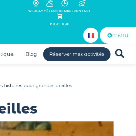
WEBCAM
MÉTÉO
HORAIRES
CONTACT
BOUTIQUE
MENU
tique
Blog
Réserver mes activités
 histoires pour grandes oreilles
eilles