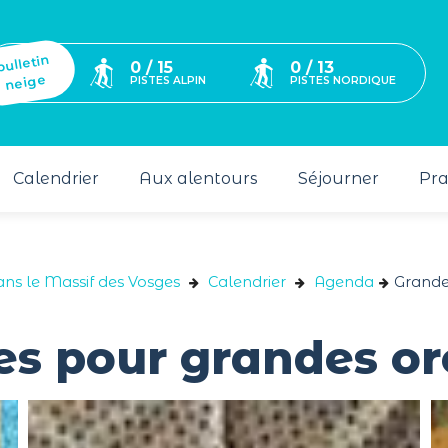
bulletin
0 / 15
0 / 13
neige
PISTES ALPIN
PISTES NORDIQUE
Calendrier
Aux alentours
Séjourner
Pra
ans le Massif des Vosges
Calendrier
Agenda
Grandes
es pour grandes or