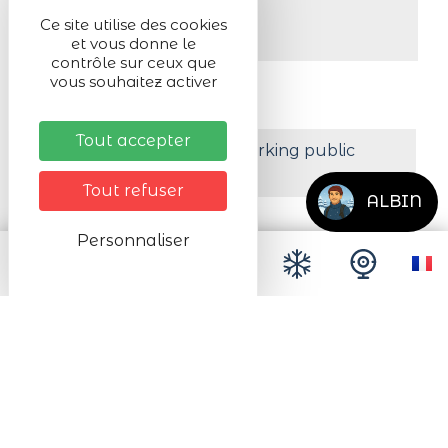
Activité en :
Ce site utilise des cookies
intérieur
et vous donne le
contrôle sur ceux que
vous souhaitez activer
Organisé par
Sandrine Baur
Tout accepter
A moins de 200 m d'un parking public
payant
Tout refuser
ALBIN
Personnaliser
Tarifs
Tarifs
Gratuit
#Lac_Blanc