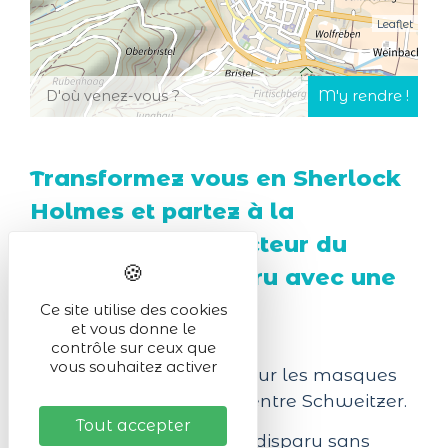
Leaflet
Transformez vous en Sherlock
Holmes et partez à la
recherche du directeur du
musée qui a disparu avec une
pièce maîtresse.
Ce site utilise des cookies
et vous donne le
contrôle sur ceux que
vous souhaitez activer
Une exposition majeure sur les masques
africains doit ouvrir au Centre Schweitzer.
Tout accepter
Le directeur du musée a disparu sans