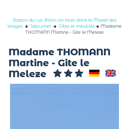
Panneau de gestion des cookies
Station du Lac Blanc en hiver dans le Massif des
Vosges
Séjourner
Gîtes et meublés
Madame
THOMANN Martine - Gite le Meleze
Madame THOMANN
Martine - Gite le
Meleze