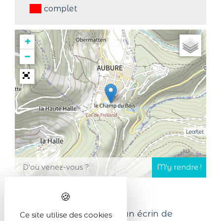
complet
+
−
Leaflet
Superbe gîte situé dans un écrin de
Ce site utilise des cookies