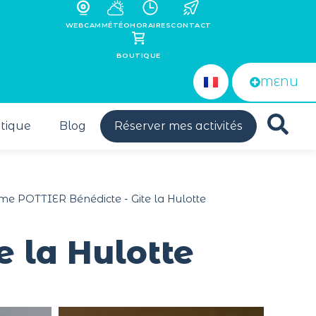
WEBCAM
MÉTÉO
HORAIRES
CONTACT
BOUTIQUE
MENU
tique
Blog
Réserver mes activités
 POTTIER Bénédicte - Gite la Hulotte
 la Hulotte