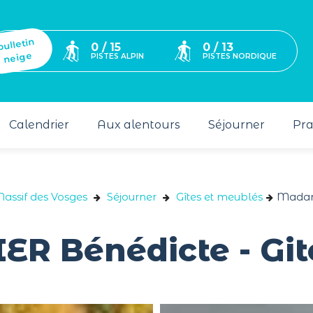
bulletin
0 / 15
0 / 13
neige
PISTES ALPIN
PISTES NORDIQUE
Calendrier
Aux alentours
Séjourner
Pra
Massif des Vosges
Séjourner
Gîtes et meublés
Madame
 Bénédicte - Gite