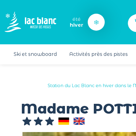
Panneau de gestion des cookies
été
hiver
Ski et snowboard
Activités près des pistes
Station du Lac Blanc en hiver dans le 
Madame POTTIER