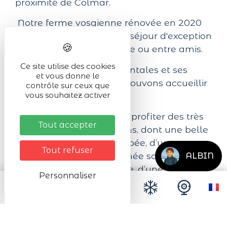
proximité de Colmar.
Notre ferme vosgienne rénovée en 2020
est pensée pour offrir un séjour d'exception
que vous soyez en famille ou entre amis.
Ce site utilise des cookies
Avec ses trois suites parentales et ses
et vous donne le
quatre chambres, nous pouvons accueillir
contrôle sur ceux que
vous souhaitez activer
jusqu'à 15 personnes.
Vous pourrez également profiter des très
Tout accepter
grands espaces communs, dont une belle
cuisine entièrement équipée, d’une
Tout refuser
paisible bibliothèque nichée sous les
ALBIN
combles, d’un bar vintage, d’une salle de
Personnaliser
jeux ludique avec billard et baby-foot,
d’une cave à vins d’exception, d'un
immense jardin avec Jacuzzi, terrasse,
BBQ...