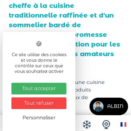
cheffe à la cuisine
traditionnelle raffinée et d'un
sommelier bardé de
récompenses. La promesse
d'un repas d'exception pour les
gastronomes et les amateurs
Ce site utilise des cookies
et vous donne le
de vins !
contrôle sur ceux que
vous souhaitez activer
Laissez-vous séduire par une cuisine
Tout accepter
créative basée sur des produits
biologiques et respectueux de
Tout refuser
l'environnement.
ALBIN
Notre objectif est de travailler avec des
Personnaliser
produits de saison, lorsqu'ils sont les