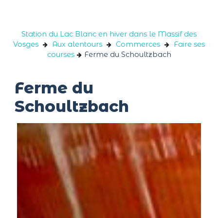
Panneau de gestion des cookies
Station du Lac Blanc en hiver dans le Massif des
Vosges
Aux alentours
Commerces
Faire ses
courses
Ferme du Schoultzbach
Ferme du
Schoultzbach