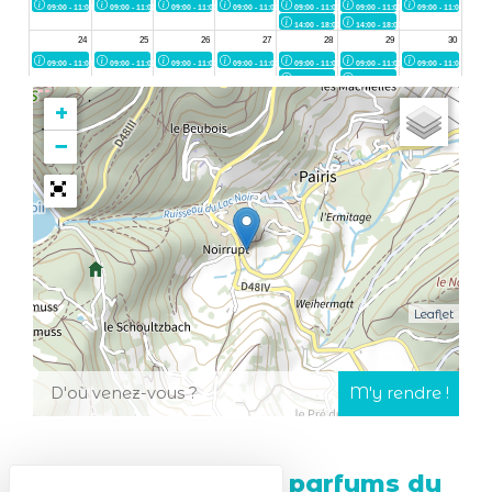
+
−
Leaflet
Des fromages aux parfums du