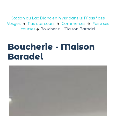
Panneau de gestion des cookies
Station du Lac Blanc en hiver dans le Massif des
Vosges
Aux alentours
Commerces
Faire ses
courses
Boucherie - Maison Baradel
Boucherie - Maison
Baradel