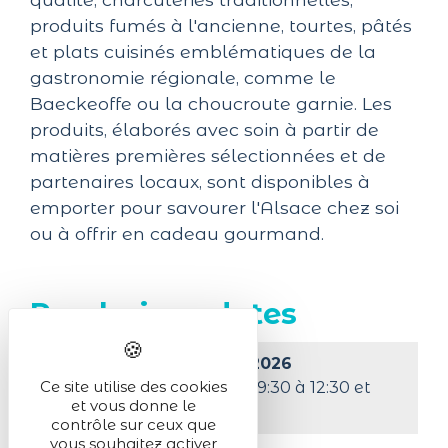
produits fumés à l'ancienne, tourtes, pâtés
et plats cuisinés emblématiques de la
gastronomie régionale, comme le
Baeckeoffe ou la choucroute garnie. Les
produits, élaborés avec soin à partir de
matières premières sélectionnées et de
partenaires locaux, sont disponibles à
emporter pour savourer l'Alsace chez soi
ou à offrir en cadeau gourmand.
Prochaines dates
Du 28/06/2026 au 31/12/2026
Ce site utilise des cookies
Du Mardi au Samedi de 09:30 à 12:30 et
et vous donne le
de 16:00 à 19:00
contrôle sur ceux que
vous souhaitez activer