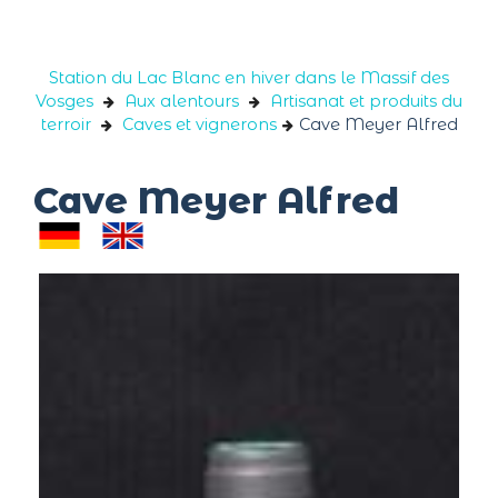
Panneau de gestion des cookies
Station du Lac Blanc en hiver dans le Massif des
Vosges
Aux alentours
Artisanat et produits du
terroir
Caves et vignerons
Cave Meyer Alfred
Cave Meyer Alfred