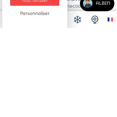
Tout refuser
ALBIN
Crémants pétillants et Sélections de
Grains Nobles rares. Chaque cuvée, de par
Personnaliser
son raffinement et sa qualité inégalée,
révèle l'âme des terroirs alsaciens.
Laissez-vous envoûter par les cépages
emblématiques tels que le Riesling, le
Gewurztraminer et le Pinot Gris, véritables
reflets de la richesse du sol et du climat
local. Que vous soyez fin connaisseur ou
amateur curieux, la cave Alfred Meyer
vous promet une expérience de
dégustation mémorable, où chaque
gorgée raconte une histoire.
Ne manquez pas cette aventure
sensorielle unique : réservez dès
maintenant votre visite pour une