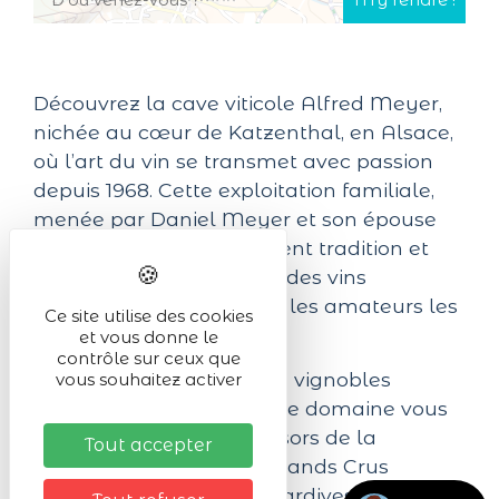
Découvrez la cave viticole Alfred Meyer,
nichée au cœur de Katzenthal, en Alsace,
où l’art du vin se transmet avec passion
depuis 1968. Cette exploitation familiale,
menée par Daniel Meyer et son épouse
Christine, marie habilement tradition et
modernité pour produire des vins
d'exception qui captivent les amateurs les
Ce site utilise des cookies
plus exigeants.
et vous donne le
contrôle sur ceux que
Sur plusieurs hectares de vignobles
vous souhaitez activer
soigneusement cultivés, le domaine vous
invite à découvrir des trésors de la
Tout accepter
viticulture alsacienne : Grands Crus
prestigieux, Vendanges Tardives délicates,