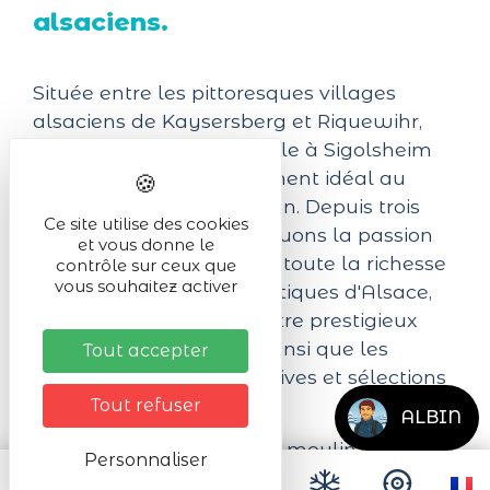
alsaciens.
Située entre les pittoresques villages
alsaciens de Kaysersberg et Riquewihr,
notre exploitation familiale à Sigolsheim
bénéficie d’un emplacement idéal au
cœur du vignoble alsacien. Depuis trois
Ce site utilise des cookies
générations, nous perpétuons la passion
et vous donne le
du vin et vous proposons toute la richesse
contrôle sur ceux que
vous souhaitez activer
des 7 cépages emblématiques d'Alsace,
avec en point d'orgue notre prestigieux
Grand Cru Mambourg, ainsi que les
Tout accepter
célèbres vendanges tardives et sélections
de grains nobles.
Tout refuser
ALBIN
Installée dans un ancien moulin,
Personnaliser
transformé en cave dans les années 60,