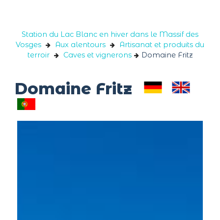
Panneau de gestion des cookies
Station du Lac Blanc en hiver dans le Massif des
Vosges
Aux alentours
Artisanat et produits du
terroir
Caves et vignerons
Domaine Fritz
Domaine Fritz