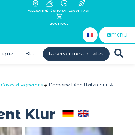
WEBCAM
MÉTÉO
HORAIRES
CONTACT
BOUTIQUE
MENU
tique
Blog
Réserver mes activités
Caves et vignerons
Domaine Léon Heitzmann &
nt Klur