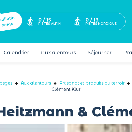
bulletin
0 / 15
0 / 13
neige
PISTES ALPIN
PISTES NORDIQUE
Calendrier
Aux alentours
Séjourner
Pra
Vosges
Aux alentours
Artisanat et produits du terroir
Clément Klur
Heitzmann & Cléme