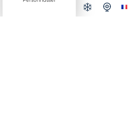
Personnaliser
Mentions légales
Données personnelles
Plan du site
Accessibilité
Espace presse
Le SMALB