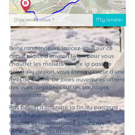
Bons randonneurs, lancez-vous sur ce
circuit plaisir d’environ 14km pour vous
chauffer les mollets (suivre la pastille
noire). Au départ, vous êtes au coeur d’une
forêt de sapins. De jolies ouvertures offrent
des vues dégagées sur les paysages
environnants.
Pas besoin d’attendre la fin du parcours
pour déguster une spécialité locale
chaude et réconfortante. L’auberge de
l’Etang du Devin, après avoir parcouru