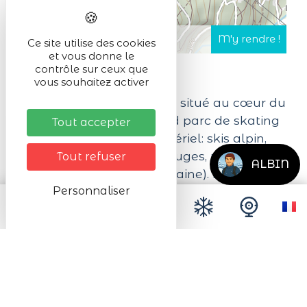
Ce site utilise des cookies
et vous donne le
contrôle sur ceux que
vous souhaitez activer
Spécialiste de ski de fond situé au cœur du
domaine nordique. Grand parc de skating
Tout accepter
dès juniors. Location matériel: skis alpin,
snowboard, ski de fond, luges, raquettes.
Tout refuser
ALBIN
(1/2 journée, journée, semaine). Fartage de
Personnaliser
matériel.
Ouverture en fonction de l'ouverture de la
station et des conditions météo, n'hésitez
pas à nous contacter pour toutes
informations.