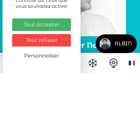
contrôle sur ceux que
vous souhaitez activer
Tout accepter
Tout refuser
La Table d’Olivier Nasti
ALBIN
Personnaliser
Tradition, innovation, modernité et créativité
résument la table d'Olivier Nasti,
restaurant 2 étoiles au guide Michelin et 5
toques Gault-Millau.
EN SAVOIR PLUS