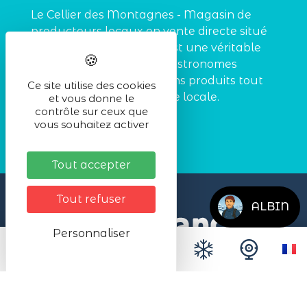
Le Cellier des Montagnes - Magasin de
producteurs locaux en vente directe situé
à Hachimette. Le Cellier est une véritable
caverne d'Ali Baba des gastronomes
souhaitant trouver de bons produits tout
Ce site utilise des cookies
en soutenant l'agriculture locale.
et vous donne le
contrôle sur ceux que
vous souhaitez activer
EN SAVOIR PLUS
Tout accepter
Tout refuser
ALBIN
Personnaliser
Office de Tourisme de la Station du Lac Blanc