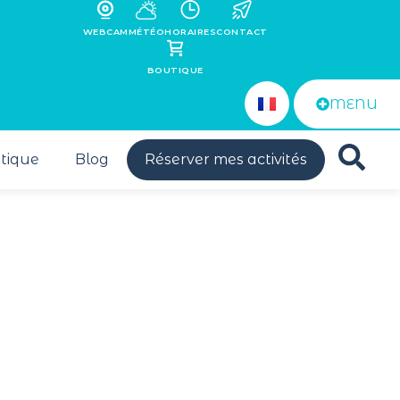
WEBCAM
MÉTÉO
HORAIRES
CONTACT
BOUTIQUE
MENU
tique
Blog
Réserver mes activités