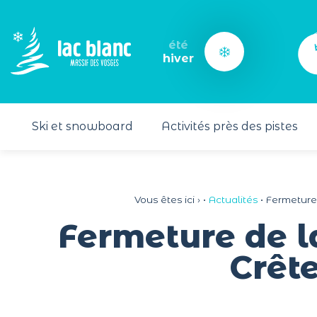
Panneau de gestion des cookies
été
hiver
Ski et snowboard
Activités près des pistes
Vous êtes ici ›
•
Actualités
•
Fermeture
Fermeture de l
Crêt