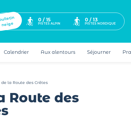
bulletin
0 / 15
0 / 13
neige
PISTES ALPIN
PISTES NORDIQUE
Calendrier
Aux alentours
Séjourner
Pra
 de la Route des Crêtes
a Route des
es