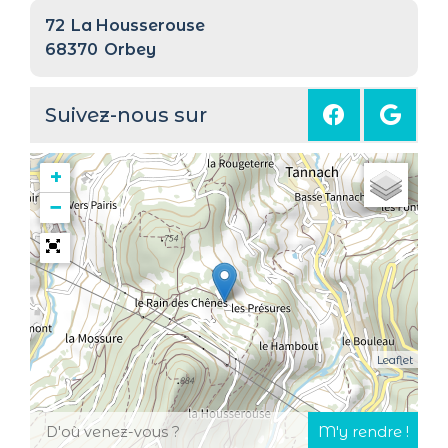
72
La Housserouse
68370
Orbey
Suivez-nous sur
+
−
Leaflet