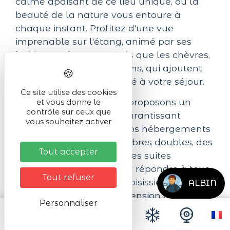
calme apaisant de ce lieu unique, où la
beauté de la nature vous entoure à
chaque instant. Profitez d'une vue
imprenable sur l'étang, animé par ses
habitants charmants tels que les chèvres,
les moutons et les cochons, qui ajoutent
une touche de convivialité à votre séjour.
Ce site utilise des cookies
Pour votre confort, nous proposons un
et vous donne le
contrôle sur ceux que
parking intérieur privé, garantissant
vous souhaitez activer
sécurité et tranquillité. Nos hébergements
variés incluent des chambres doubles, des
Tout accepter
chambres familiales et des suites
spacieuses, conçues pour répondre à tous
Tout refuser
vos besoins. Que vous choisissiez une
ALBIN
soirée étape, une demi-pension ou une
Personnaliser
location à la semaine, nous nous
engageons à vous offrir une expérience